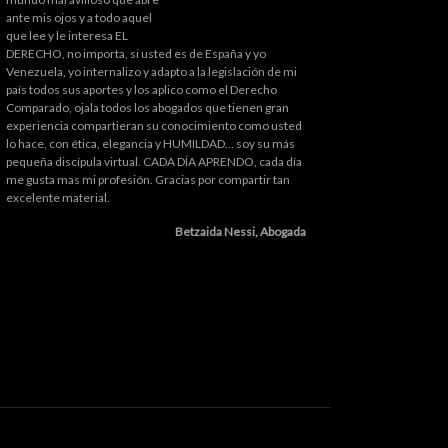
ante mis ojos y a todo aquel
que lee y le interesa EL
DERECHO, no importa, si usted es de España y yo
Venezuela, yo internalizo y adapto a la legislación de mi
país todos sus aportes y los aplico como el Derecho
Comparado, ojala todos los abogados que tienen gran
experiencia compartieran su conocimiento como usted
lo hace, con ética, elegancia y HUMILDAD... soy su más
pequeña discípula virtual. CADA DÍA APRENDO, cada día
me gusta mas mi profesión. Gracias por compartir tan
excelente material.
Betzaida Nessi, Abogada