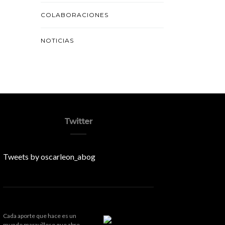
COLABORACIONES
NOTICIAS
Twitter
Tweets by oscarleon_abog
Cada aporte que hace es un
mundo maravilloso que abre