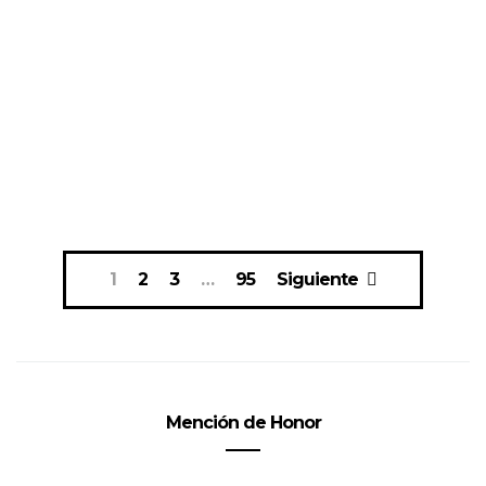
Navegación
1
2
3
…
95
Siguiente
de
entradas
Mención de Honor