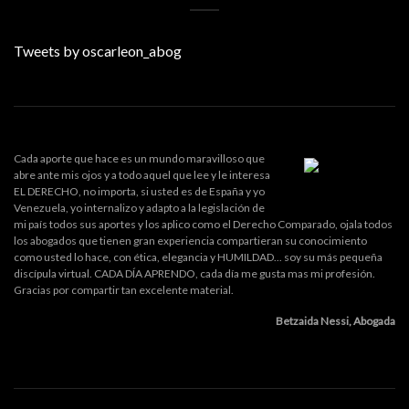
Tweets by oscarleon_abog
Cada aporte que hace es un mundo maravilloso que
abre ante mis ojos y a todo aquel que lee y le interesa
EL DERECHO, no importa, si usted es de España y yo
Venezuela, yo internalizo y adapto a la legislación de
mi país todos sus aportes y los aplico como el Derecho Comparado, ojala todos
los abogados que tienen gran experiencia compartieran su conocimiento
como usted lo hace, con ética, elegancia y HUMILDAD... soy su más pequeña
discípula virtual. CADA DÍA APRENDO, cada día me gusta mas mi profesión.
Gracias por compartir tan excelente material.
Betzaida Nessi, Abogada