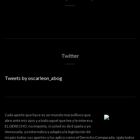
Twitter
Tweets by oscarleon_abog
Cada aporte que hace es un mundo maravilloso que
abre ante mis ojos y a todo aquel que lee y le interesa
EL DERECHO, no importa, si usted es de España y yo
Venezuela, yo internalizo y adapto a la legislación de
mi país todos sus aportes y los aplico como el Derecho Comparado, ojala todos