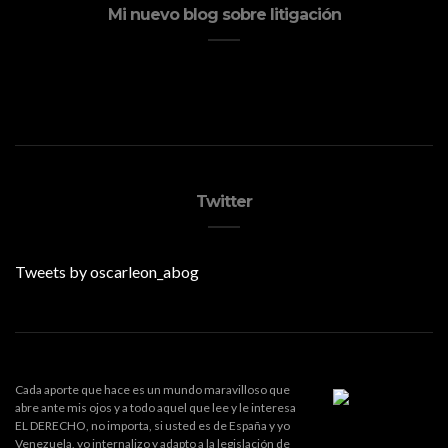
Mi nuevo blog sobre litigación
Twitter
Tweets by oscarleon_abog
Cada aporte que hace es un mundo maravilloso que
abre ante mis ojos y a todo aquel que lee y le interesa
EL DERECHO, no importa, si usted es de España y yo
Venezuela, yo internalizo y adapto a la legislación de