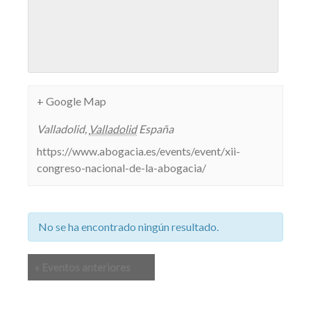
+ Google Map
Valladolid
,
Valladolid
España
https://www.abogacia.es/events/event/xii-
congreso-nacional-de-la-abogacia/
No se ha encontrado ningún resultado.
Lista
«
Eventos anteriores
de
navegación
de