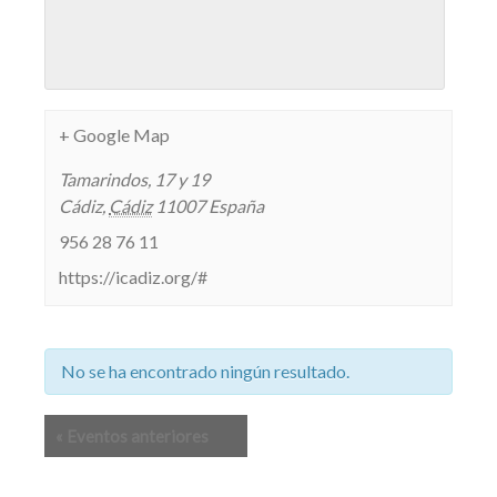
+ Google Map
Tamarindos, 17 y 19
Cádiz
,
Cádiz
11007
España
956 28 76 11
https://icadiz.org/#
No se ha encontrado ningún resultado.
Lista
«
Eventos anteriores
de
navegación
de