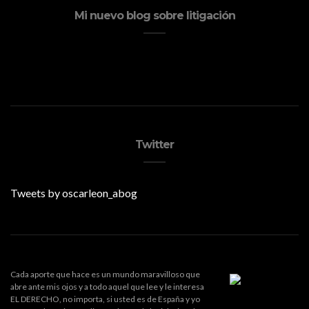
Mi nuevo blog sobre litigación
Twitter
Tweets by oscarleon_abog
Cada aporte que hace es un mundo maravilloso que
abre ante mis ojos y a todo aquel que lee y le interesa
EL DERECHO, no importa, si usted es de España y yo