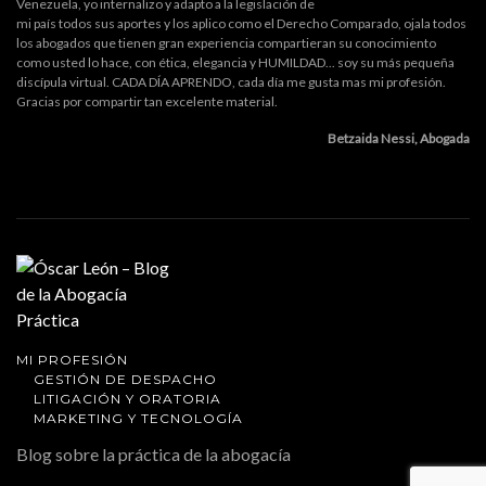
Venezuela, yo internalizo y adapto a la legislación de
mi país todos sus aportes y los aplico como el Derecho Comparado, ojala todos
los abogados que tienen gran experiencia compartieran su conocimiento
como usted lo hace, con ética, elegancia y HUMILDAD... soy su más pequeña
discípula virtual. CADA DÍA APRENDO, cada día me gusta mas mi profesión.
Gracias por compartir tan excelente material.
Betzaida Nessi, Abogada
MI PROFESIÓN
GESTIÓN DE DESPACHO
LITIGACIÓN Y ORATORIA
MARKETING Y TECNOLOGÍA
Blog sobre la práctica de la abogacía