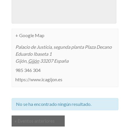
+ Google Map
Palacio de Justicia, segunda planta Plaza Decano
Eduardo Ibaseta 1
Gijón
,
Gijón
33207
España
985 346 304
https://www.icagijon.es
No se ha encontrado ningún resultado.
Lista
«
Eventos anteriores
de
navegación