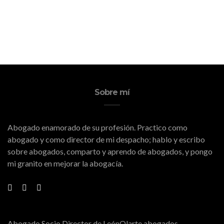
de
Eventos
Sobre mí
Abogado enamorado de su profesión. Practico como
abogado y como director de mi despacho; hablo y escribo
sobre abogados, comparto y aprendo de abogados, y pongo
mi granito en mejorar la abogacía.
Abogado Socio Director de LeónOlarte abogados.