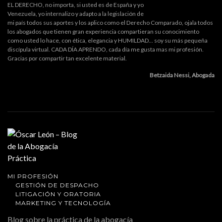
EL DERECHO, no importa, si usted es de España y yo
Venezuela, yo internalizo y adapto a la legislación de
mi país todos sus aportes y los aplico como el Derecho Comparado, ojala todos
los abogados que tienen gran experiencia compartieran su conocimiento
como usted lo hace, con ética, elegancia y HUMILDAD... soy su más pequeña
discípula virtual. CADA DÍA APRENDO, cada día me gusta mas mi profesión.
Gracias por compartir tan excelente material.
Betzaida Nessi, Abogada
MI PROFESIÓN
GESTIÓN DE DESPACHO
LITIGACIÓN Y ORATORIA
MARKETING Y TECNOLOGÍA
Blog sobre la práctica de la abogacía