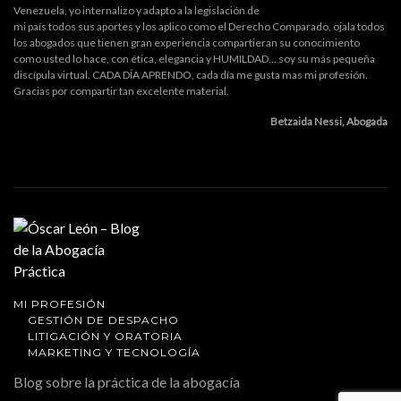
Venezuela, yo internalizo y adapto a la legislación de
mi país todos sus aportes y los aplico como el Derecho Comparado, ojala todos
los abogados que tienen gran experiencia compartieran su conocimiento
como usted lo hace, con ética, elegancia y HUMILDAD... soy su más pequeña
discípula virtual. CADA DÍA APRENDO, cada día me gusta mas mi profesión.
Gracias por compartir tan excelente material.
Betzaida Nessi, Abogada
MI PROFESIÓN
GESTIÓN DE DESPACHO
LITIGACIÓN Y ORATORIA
MARKETING Y TECNOLOGÍA
Blog sobre la práctica de la abogacía