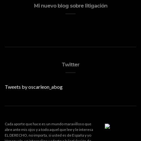
Mi nuevo blog sobre litigación
Twitter
Tweets by oscarleon_abog
Cada aporte que hace es un mundo maravilloso que
abre ante mis ojos y a todo aquel que lee y le interesa
EL DERECHO, no importa, si usted es de España y yo
Venezuela, yo internalizo y adapto a la legislación de