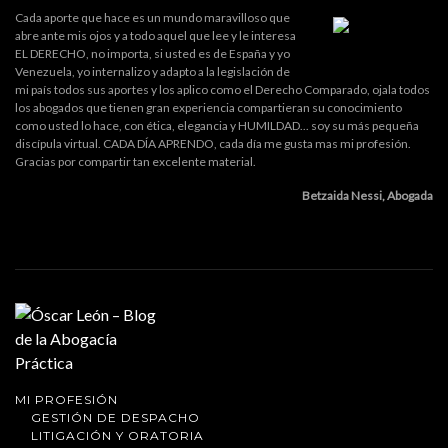
Cada aporte que hace es un mundo maravilloso que
abre ante mis ojos y a todo aquel que lee y le interesa
EL DERECHO, no importa, si usted es de España y yo
Venezuela, yo internalizo y adapto a la legislación de
mi país todos sus aportes y los aplico como el Derecho Comparado, ojala todos
los abogados que tienen gran experiencia compartieran su conocimiento
como usted lo hace, con ética, elegancia y HUMILDAD... soy su más pequeña
discípula virtual. CADA DÍA APRENDO, cada día me gusta mas mi profesión.
Gracias por compartir tan excelente material.
Betzaida Nessi, Abogada
MI PROFESIÓN
GESTIÓN DE DESPACHO
LITIGACIÓN Y ORATORIA