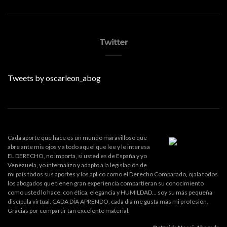
Twitter
Tweets by oscarleon_abog
Cada aporte que hace es un mundo maravilloso que
abre ante mis ojos y a todo aquel que lee y le interesa
EL DERECHO, no importa, si usted es de España y yo
Venezuela, yo internalizo y adapto a la legislación de
mi país todos sus aportes y los aplico como el Derecho Comparado, ojala todos
los abogados que tienen gran experiencia compartieran su conocimiento
como usted lo hace, con ética, elegancia y HUMILDAD... soy su más pequeña
discípula virtual. CADA DÍA APRENDO, cada día me gusta mas mi profesión.
Gracias por compartir tan excelente material.