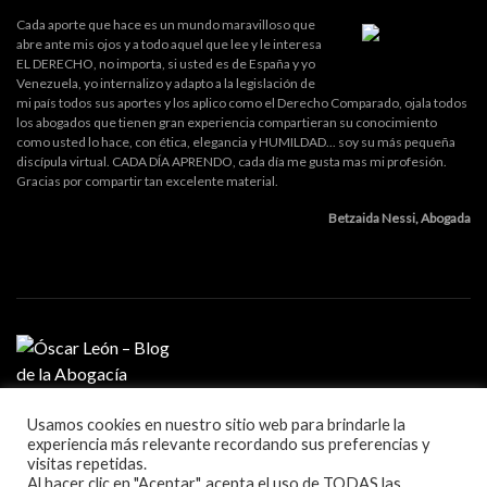
Cada aporte que hace es un mundo maravilloso que
abre ante mis ojos y a todo aquel que lee y le interesa
EL DERECHO, no importa, si usted es de España y yo
Venezuela, yo internalizo y adapto a la legislación de
mi país todos sus aportes y los aplico como el Derecho Comparado, ojala todos
los abogados que tienen gran experiencia compartieran su conocimiento
como usted lo hace, con ética, elegancia y HUMILDAD... soy su más pequeña
discípula virtual. CADA DÍA APRENDO, cada día me gusta mas mi profesión.
Gracias por compartir tan excelente material.
Betzaida Nessi, Abogada
Usamos cookies en nuestro sitio web para brindarle la
MI PROFESIÓN
experiencia más relevante recordando sus preferencias y
GESTIÓN DE DESPACHO
visitas repetidas.
LITIGACIÓN Y ORATORIA
Al hacer clic en "Aceptar", acepta el uso de TODAS las