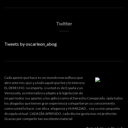
Twitter
Tweets by oscarleon_abog
Cada aporte que hace es un mundo maravilloso que
abre ante mis ojos y a todo aquel que lee y le interesa
EL DERECHO, no importa, si usted es de España y yo
Venezuela, yo internalizo y adapto a la legislación de
mi país todos sus aportes y los aplico como el Derecho Comparado, ojala todos
los abogados que tienen gran experiencia compartieran su conocimiento
como usted lo hace, con ética, elegancia y HUMILDAD... soy su más pequeña
discípula virtual. CADA DÍA APRENDO, cada día me gusta mas mi profesión.
Gracias por compartir tan excelente material.