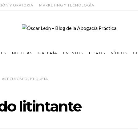
CIÓN Y ORATORIA
MARKETING Y TECNOLOGÍA
NES
NOTICIAS
GALERÍA
EVENTOS
LIBROS
VÍDEOS
CI
ARTÍCULOS
POR
ETIQUETA
o litintante