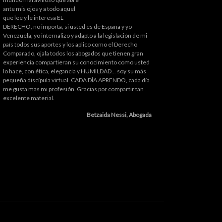
ante mis ojos y a todo aquel
que lee y le interesa EL
DERECHO, no importa, si usted es de España y yo
Venezuela, yo internalizo y adapto a la legislación de mi
país todos sus aportes y los aplico como el Derecho
Comparado, ojala todos los abogados que tienen gran
experiencia compartieran su conocimiento como usted
lo hace, con ética, elegancia y HUMILDAD... soy su más
pequeña discípula virtual. CADA DÍA APRENDO, cada día
me gusta mas mi profesión. Gracias por compartir tan
excelente material.
Betzaida Nessi, Abogada