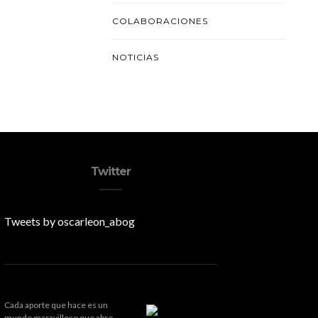
COLABORACIONES
NOTICIAS
Twitter
Tweets by oscarleon_abog
Cada aporte que hace es un
mundo maravilloso que abre