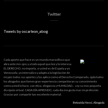
Twitter
Tweets by oscarleon_abog
Cada aporte que hace es un mundo maravilloso que
abre ante mis ojos y a todo aquel que lee y le interesa
EL DERECHO, no importa, si usted es de España y yo
Venezuela, yo internalizo y adapto a la legislación de
mi país todos sus aportes y los aplico como el Derecho Comparado, ojala todos
los abogados que tienen gran experiencia compartieran su conocimiento
como usted lo hace, con ética, elegancia y HUMILDAD... soy su más pequeña
discípula virtual. CADA DÍA APRENDO, cada día me gusta mas mi profesión.
Gracias por compartir tan excelente material.
Betzaida Nessi, Abogada