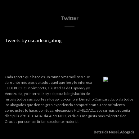
Twitter
Tweets by oscarleon_abog
Cada aporte que hace es un mundo maravilloso que
abre ante mis ojos y a todo aquel que lee y le interesa
EL DERECHO, no importa, si usted es de España y yo
Venezuela, yo internalizo y adapto a la legislación de
mi país todos sus aportes y los aplico como el Derecho Comparado, ojala todos
los abogados que tienen gran experiencia compartieran su conocimiento
como usted lo hace, con ética, elegancia y HUMILDAD... soy su más pequeña
discípula virtual. CADA DÍA APRENDO, cada día me gusta mas mi profesión.
Gracias por compartir tan excelente material.
Betzaida Nessi, Abogada