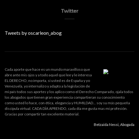
Twitter
Tweets by oscarleon_abog
Cada aporte que hace es un mundo maravilloso que
abre ante mis ojos y a todo aquel que lee y le interesa
EL DERECHO, no importa, si usted es de España y yo
Venezuela, yo internalizo y adapto a la legislación de
mi país todos sus aportes y los aplico como el Derecho Comparado, ojala todos
los abogados que tienen gran experiencia compartieran su conocimiento
como usted lo hace, con ética, elegancia y HUMILDAD... soy su más pequeña
discípula virtual. CADA DÍA APRENDO, cada día me gusta mas mi profesión.
Gracias por compartir tan excelente material.
Betzaida Nessi, Abogada