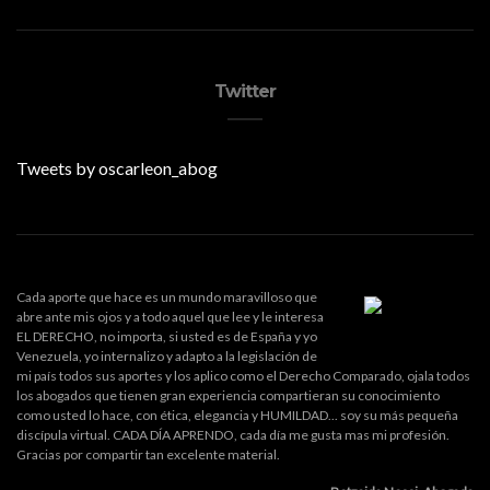
Twitter
Tweets by oscarleon_abog
Cada aporte que hace es un mundo maravilloso que
abre ante mis ojos y a todo aquel que lee y le interesa
EL DERECHO, no importa, si usted es de España y yo
Venezuela, yo internalizo y adapto a la legislación de
mi país todos sus aportes y los aplico como el Derecho Comparado, ojala todos
los abogados que tienen gran experiencia compartieran su conocimiento
como usted lo hace, con ética, elegancia y HUMILDAD... soy su más pequeña
discípula virtual. CADA DÍA APRENDO, cada día me gusta mas mi profesión.
Gracias por compartir tan excelente material.