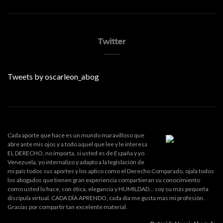
Twitter
Tweets by oscarleon_abog
Cada aporte que hace es un mundo maravilloso que
abre ante mis ojos y a todo aquel que lee y le interesa
EL DERECHO, no importa, si usted es de España y yo
Venezuela, yo internalizo y adapto a la legislación de
mi país todos sus aportes y los aplico como el Derecho Comparado, ojala todos
los abogados que tienen gran experiencia compartieran su conocimiento
como usted lo hace, con ética, elegancia y HUMILDAD... soy su más pequeña
discípula virtual. CADA DÍA APRENDO, cada día me gusta mas mi profesión.
Gracias por compartir tan excelente material.