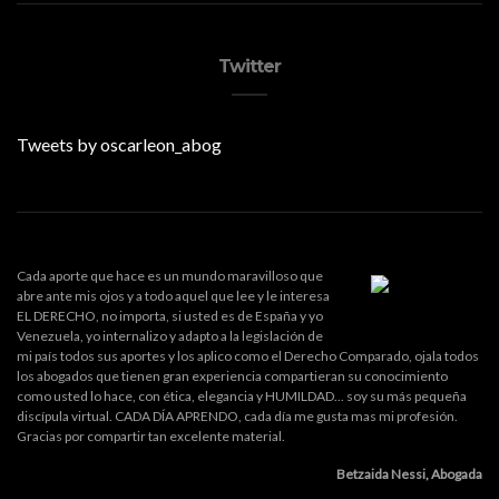
Twitter
Tweets by oscarleon_abog
Cada aporte que hace es un mundo maravilloso que
abre ante mis ojos y a todo aquel que lee y le interesa
EL DERECHO, no importa, si usted es de España y yo
Venezuela, yo internalizo y adapto a la legislación de
mi país todos sus aportes y los aplico como el Derecho Comparado, ojala todos
los abogados que tienen gran experiencia compartieran su conocimiento
como usted lo hace, con ética, elegancia y HUMILDAD... soy su más pequeña
discípula virtual. CADA DÍA APRENDO, cada día me gusta mas mi profesión.
Gracias por compartir tan excelente material.
Betzaida Nessi, Abogada