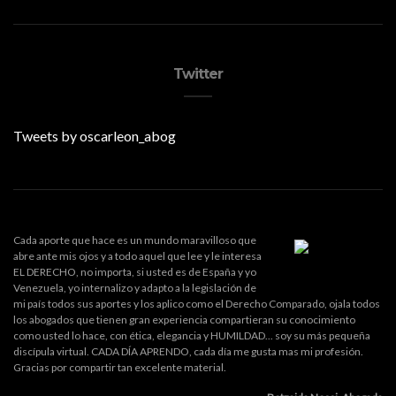
Twitter
Tweets by oscarleon_abog
Cada aporte que hace es un mundo maravilloso que
abre ante mis ojos y a todo aquel que lee y le interesa
EL DERECHO, no importa, si usted es de España y yo
Venezuela, yo internalizo y adapto a la legislación de
mi país todos sus aportes y los aplico como el Derecho Comparado, ojala todos
los abogados que tienen gran experiencia compartieran su conocimiento
como usted lo hace, con ética, elegancia y HUMILDAD... soy su más pequeña
discípula virtual. CADA DÍA APRENDO, cada día me gusta mas mi profesión.
Gracias por compartir tan excelente material.