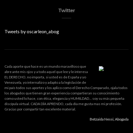
Twitter
Tweets by oscarleon_abog
Cada aporte que hace es un mundo maravilloso que
abre ante mis ojos y a todo aquel que lee y le interesa
EL DERECHO, no importa, si usted es de España y yo
Venezuela, yo internalizo y adapto a la legislación de
mi país todos sus aportes y los aplico como el Derecho Comparado, ojala todos
los abogados que tienen gran experiencia compartieran su conocimiento
como usted lo hace, con ética, elegancia y HUMILDAD... soy su más pequeña
discípula virtual. CADA DÍA APRENDO, cada día me gusta mas mi profesión.
Gracias por compartir tan excelente material.
Betzaida Nessi, Abogada