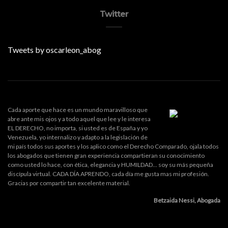
Twitter
Tweets by oscarleon_abog
Cada aporte que hace es un mundo maravilloso que
abre ante mis ojos y a todo aquel que lee y le interesa
EL DERECHO, no importa, si usted es de España y yo
Venezuela, yo internalizo y adapto a la legislación de
mi país todos sus aportes y los aplico como el Derecho Comparado, ojala todos
los abogados que tienen gran experiencia compartieran su conocimiento
como usted lo hace, con ética, elegancia y HUMILDAD... soy su más pequeña
discípula virtual. CADA DÍA APRENDO, cada día me gusta mas mi profesión.
Gracias por compartir tan excelente material.
Betzaida Nessi, Abogada