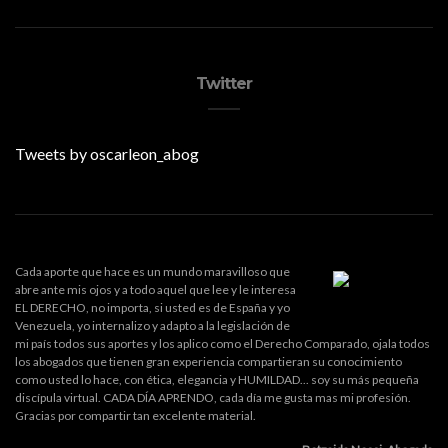
Twitter
Tweets by oscarleon_abog
Cada aporte que hace es un mundo maravilloso que
abre ante mis ojos y a todo aquel que lee y le interesa
EL DERECHO, no importa, si usted es de España y yo
Venezuela, yo internalizo y adapto a la legislación de
mi país todos sus aportes y los aplico como el Derecho Comparado, ojala todos
los abogados que tienen gran experiencia compartieran su conocimiento
como usted lo hace, con ética, elegancia y HUMILDAD... soy su más pequeña
discípula virtual. CADA DÍA APRENDO, cada día me gusta mas mi profesión.
Gracias por compartir tan excelente material.