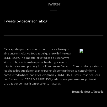
Twitter
Tweets by oscarleon_abog
Cada aporte que hace es un mundo maravilloso que
abre ante mis ojos y a todo aquel que lee y le interesa
EL DERECHO, no importa, si usted es de España y yo
Venezuela, yo internalizo y adapto a la legislación de
mi país todos sus aportes y los aplico como el Derecho Comparado, ojala todos
los abogados que tienen gran experiencia compartieran su conocimiento
como usted lo hace, con ética, elegancia y HUMILDAD... soy su más pequeña
discípula virtual. CADA DÍA APRENDO, cada día me gusta mas mi profesión.
Gracias por compartir tan excelente material.
Betzaida Nessi, Abogada