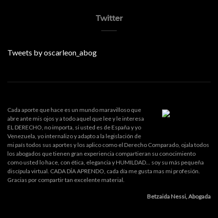
Twitter
Tweets by oscarleon_abog
Cada aporte que hace es un mundo maravilloso que
abre ante mis ojos y a todo aquel que lee y le interesa
EL DERECHO, no importa, si usted es de España y yo
Venezuela, yo internalizo y adapto a la legislación de
mi país todos sus aportes y los aplico como el Derecho Comparado, ojala todos
los abogados que tienen gran experiencia compartieran su conocimiento
como usted lo hace, con ética, elegancia y HUMILDAD... soy su más pequeña
discípula virtual. CADA DÍA APRENDO, cada día me gusta mas mi profesión.
Gracias por compartir tan excelente material.
Betzaida Nessi, Abogada