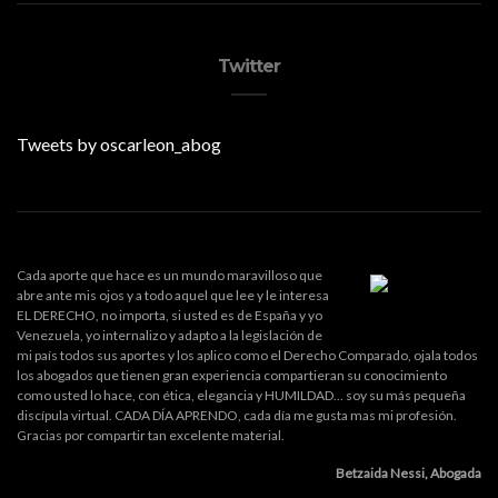
Twitter
Tweets by oscarleon_abog
Cada aporte que hace es un mundo maravilloso que
abre ante mis ojos y a todo aquel que lee y le interesa
EL DERECHO, no importa, si usted es de España y yo
Venezuela, yo internalizo y adapto a la legislación de
mi país todos sus aportes y los aplico como el Derecho Comparado, ojala todos
los abogados que tienen gran experiencia compartieran su conocimiento
como usted lo hace, con ética, elegancia y HUMILDAD... soy su más pequeña
discípula virtual. CADA DÍA APRENDO, cada día me gusta mas mi profesión.
Gracias por compartir tan excelente material.
Betzaida Nessi, Abogada