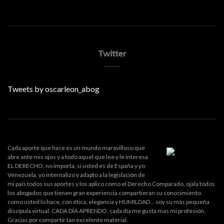
Twitter
Tweets by oscarleon_abog
Cada aporte que hace es un mundo maravilloso que
abre ante mis ojos y a todo aquel que lee y le interesa
EL DERECHO, no importa, si usted es de España y yo
Venezuela, yo internalizo y adapto a la legislación de
mi país todos sus aportes y los aplico como el Derecho Comparado, ojala todos
los abogados que tienen gran experiencia compartieran su conocimiento
como usted lo hace, con ética, elegancia y HUMILDAD... soy su más pequeña
discípula virtual. CADA DÍA APRENDO, cada día me gusta mas mi profesión.
Gracias por compartir tan excelente material.