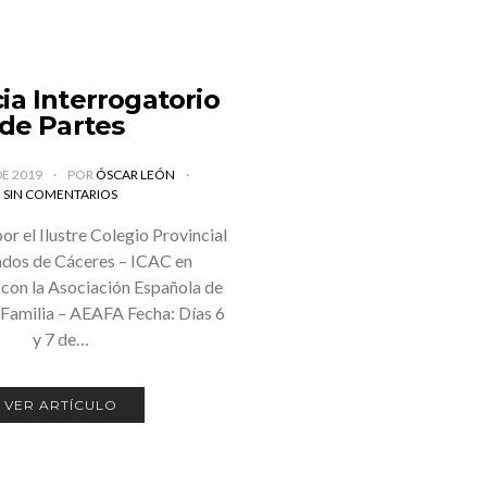
a Interrogatorio
de Partes
DE 2019
POR
ÓSCAR LEÓN
SIN COMENTARIOS
r el Ilustre Colegio Provincial
dos de Cáceres – ICAC en
con la Asociación Española de
Familia – AEAFA Fecha: Días 6
y 7 de…
VER ARTÍCULO