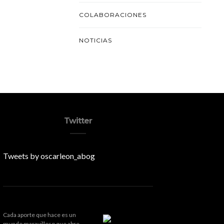
COLABORACIONES
NOTICIAS
Twitter
Tweets by oscarleon_abog
Cada aporte que hace es un
mundo maravilloso que abre