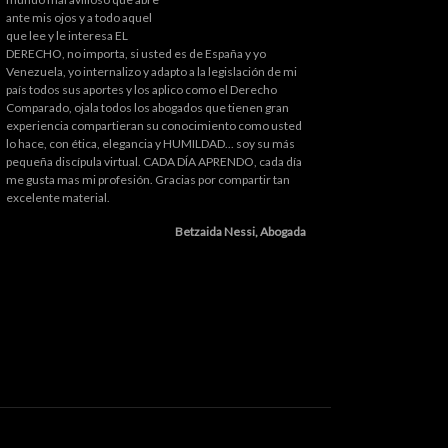
ante mis ojos y a todo aquel
que lee y le interesa EL
DERECHO, no importa, si usted es de España y yo
Venezuela, yo internalizo y adapto a la legislación de mi
país todos sus aportes y los aplico como el Derecho
Comparado, ojala todos los abogados que tienen gran
experiencia compartieran su conocimiento como usted
lo hace, con ética, elegancia y HUMILDAD... soy su más
pequeña discípula virtual. CADA DÍA APRENDO, cada día
me gusta mas mi profesión. Gracias por compartir tan
excelente material.
Betzaida Nessi, Abogada