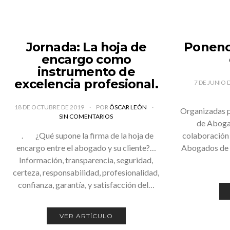
Jornada: La hoja de
Ponenci
encargo como
instrumento de
excelencia profesional.
7 DE JUNIO 
18 DE OCTUBRE DE 2019
POR
ÓSCAR LEÓN
Organizadas po
SIN COMENTARIOS
de Aboga
. ¿Qué supone la firma de la hoja de
colaboración 
encargo entre el abogado y su cliente?…
Abogados de 
Información, transparencia, seguridad,
certeza, responsabilidad, profesionalidad,
confianza, garantía, y satisfacción del…
VER ARTÍCULO