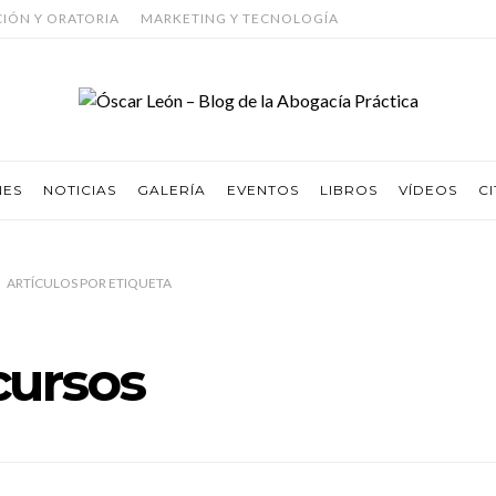
CIÓN Y ORATORIA
MARKETING Y TECNOLOGÍA
NES
NOTICIAS
GALERÍA
EVENTOS
LIBROS
VÍDEOS
CI
ARTÍCULOS
POR
ETIQUETA
cursos