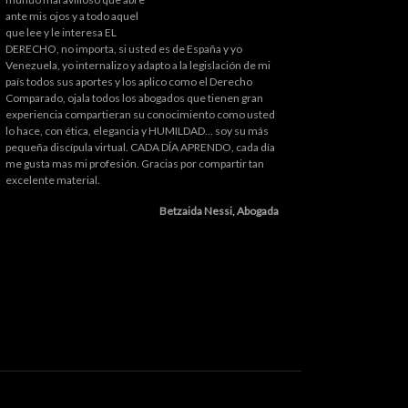
ante mis ojos y a todo aquel
que lee y le interesa EL
DERECHO, no importa, si usted es de España y yo
Venezuela, yo internalizo y adapto a la legislación de mi
país todos sus aportes y los aplico como el Derecho
Comparado, ojala todos los abogados que tienen gran
experiencia compartieran su conocimiento como usted
lo hace, con ética, elegancia y HUMILDAD... soy su más
pequeña discípula virtual. CADA DÍA APRENDO, cada día
me gusta mas mi profesión. Gracias por compartir tan
excelente material.
Betzaida Nessi, Abogada