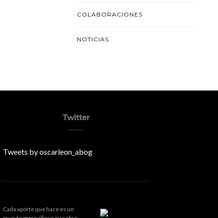
COLABORACIONES
NOTICIAS
Twitter
Tweets by oscarleon_abog
Cada aporte que hace es un
mundo maravilloso que abre