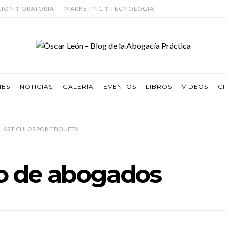
CIÓN Y ORATORIA
MARKETING Y TECNOLOGÍA
NES
NOTICIAS
GALERÍA
EVENTOS
LIBROS
VÍDEOS
CI
ARTÍCULOS
POR
ETIQUETA
o de abogados