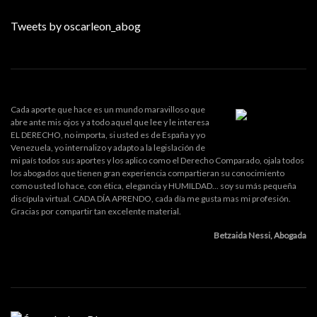
Tweets by oscarleon_abog
Cada aporte que hace es un mundo maravilloso que
abre ante mis ojos y a todo aquel que lee y le interesa
EL DERECHO, no importa, si usted es de España y yo
Venezuela, yo internalizo y adapto a la legislación de
mi país todos sus aportes y los aplico como el Derecho Comparado, ojala todos
los abogados que tienen gran experiencia compartieran su conocimiento
como usted lo hace, con ética, elegancia y HUMILDAD... soy su más pequeña
discípula virtual. CADA DÍA APRENDO, cada día me gusta mas mi profesión.
Gracias por compartir tan excelente material.
Betzaida Nessi, Abogada