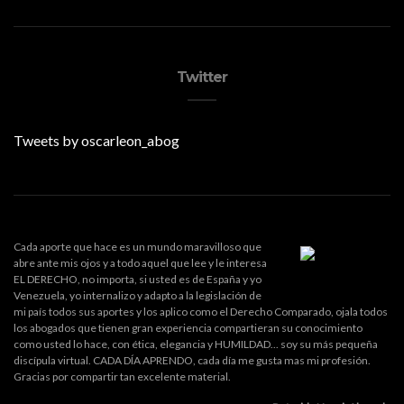
Twitter
Tweets by oscarleon_abog
Cada aporte que hace es un mundo maravilloso que
abre ante mis ojos y a todo aquel que lee y le interesa
EL DERECHO, no importa, si usted es de España y yo
Venezuela, yo internalizo y adapto a la legislación de
mi país todos sus aportes y los aplico como el Derecho Comparado, ojala todos
los abogados que tienen gran experiencia compartieran su conocimiento
como usted lo hace, con ética, elegancia y HUMILDAD... soy su más pequeña
discípula virtual. CADA DÍA APRENDO, cada día me gusta mas mi profesión.
Gracias por compartir tan excelente material.