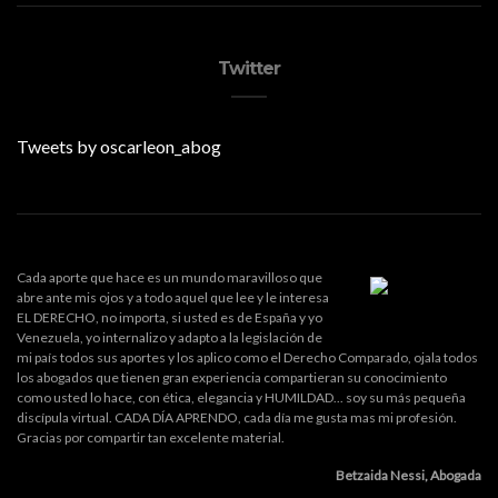
Twitter
Tweets by oscarleon_abog
Cada aporte que hace es un mundo maravilloso que
abre ante mis ojos y a todo aquel que lee y le interesa
EL DERECHO, no importa, si usted es de España y yo
Venezuela, yo internalizo y adapto a la legislación de
mi país todos sus aportes y los aplico como el Derecho Comparado, ojala todos
los abogados que tienen gran experiencia compartieran su conocimiento
como usted lo hace, con ética, elegancia y HUMILDAD... soy su más pequeña
discípula virtual. CADA DÍA APRENDO, cada día me gusta mas mi profesión.
Gracias por compartir tan excelente material.
Betzaida Nessi, Abogada