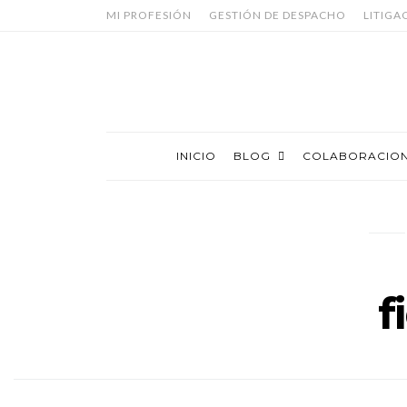
MI PROFESIÓN
GESTIÓN DE DESPACHO
LITIGA
INICIO
BLOG
COLABORACIO
f