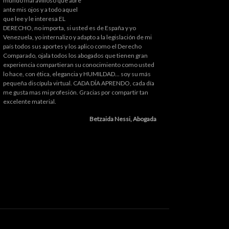
mundo maravilloso que abre
ante mis ojos y a todo aquel
que lee y le interesa EL
DERECHO, no importa, si usted es de España y yo
Venezuela, yo internalizo y adapto a la legislación de mi
país todos sus aportes y los aplico como el Derecho
Comparado, ojala todos los abogados que tienen gran
experiencia compartieran su conocimiento como usted
lo hace, con ética, elegancia y HUMILDAD... soy su más
pequeña discípula virtual. CADA DÍA APRENDO, cada día
me gusta mas mi profesión. Gracias por compartir tan
excelente material.
Betzaida Nessi, Abogada