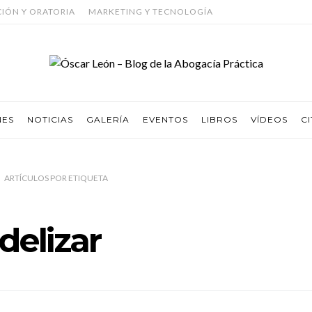
CIÓN Y ORATORIA
MARKETING Y TECNOLOGÍA
NES
NOTICIAS
GALERÍA
EVENTOS
LIBROS
VÍDEOS
CI
ARTÍCULOS
POR
ETIQUETA
idelizar