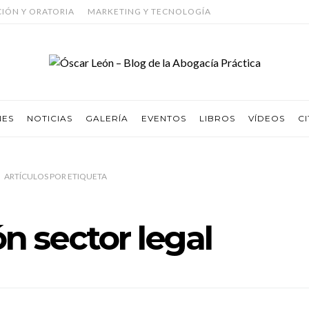
CIÓN Y ORATORIA
MARKETING Y TECNOLOGÍA
NES
NOTICIAS
GALERÍA
EVENTOS
LIBROS
VÍDEOS
CI
ARTÍCULOS
POR
ETIQUETA
n sector legal