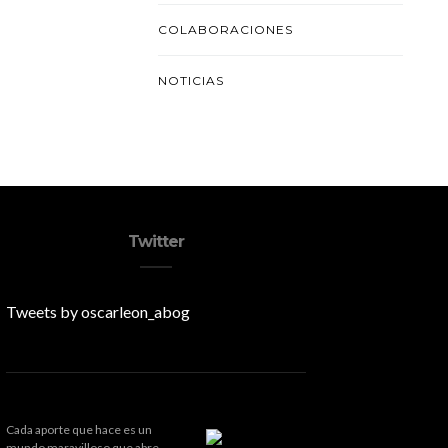
COLABORACIONES
NOTICIAS
Twitter
Tweets by oscarleon_abog
Cada aporte que hace es un
mundo maravilloso que abre