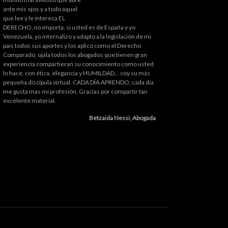
ante mis ojos y a todo aquel
que lee y le interesa EL
DERECHO, no importa, si usted es de España y yo
Venezuela, yo internalizo y adapto a la legislación de mi
país todos sus aportes y los aplico como el Derecho
Comparado, ojala todos los abogados que tienen gran
experiencia compartieran su conocimiento como usted
lo hace, con ética, elegancia y HUMILDAD... soy su más
pequeña discípula virtual. CADA DÍA APRENDO, cada día
me gusta mas mi profesión. Gracias por compartir tan
excelente material.
Betzaida Nessi, Abogada