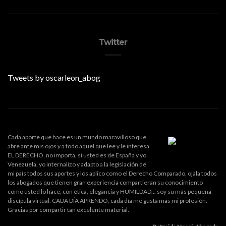
Twitter
Tweets by oscarleon_abog
Cada aporte que hace es un mundo maravilloso que
abre ante mis ojos y a todo aquel que lee y le interesa
EL DERECHO, no importa, si usted es de España y yo
Venezuela, yo internalizo y adapto a la legislación de
mi país todos sus aportes y los aplico como el Derecho Comparado, ojala todos
los abogados que tienen gran experiencia compartieran su conocimiento
como usted lo hace, con ética, elegancia y HUMILDAD... soy su más pequeña
discípula virtual. CADA DÍA APRENDO, cada día me gusta mas mi profesión.
Gracias por compartir tan excelente material.