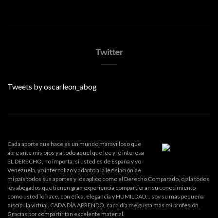
Twitter
Tweets by oscarleon_abog
Cada aporte que hace es un mundo maravilloso que
abre ante mis ojos y a todo aquel que lee y le interesa
EL DERECHO, no importa, si usted es de España y yo
Venezuela, yo internalizo y adapto a la legislación de
mi país todos sus aportes y los aplico como el Derecho Comparado, ojala todos
los abogados que tienen gran experiencia compartieran su conocimiento
como usted lo hace, con ética, elegancia y HUMILDAD... soy su más pequeña
discípula virtual. CADA DÍA APRENDO, cada día me gusta mas mi profesión.
Gracias por compartir tan excelente material.