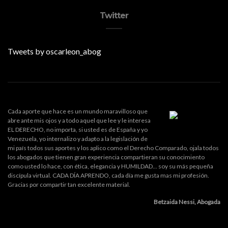
Twitter
Tweets by oscarleon_abog
Cada aporte que hace es un mundo maravilloso que
abre ante mis ojos y a todo aquel que lee y le interesa
EL DERECHO, no importa, si usted es de España y yo
Venezuela, yo internalizo y adapto a la legislación de
mi país todos sus aportes y los aplico como el Derecho Comparado, ojala todos
los abogados que tienen gran experiencia compartieran su conocimiento
como usted lo hace, con ética, elegancia y HUMILDAD... soy su más pequeña
discípula virtual. CADA DÍA APRENDO, cada día me gusta mas mi profesión.
Gracias por compartir tan excelente material.
Betzaida Nessi, Abogada