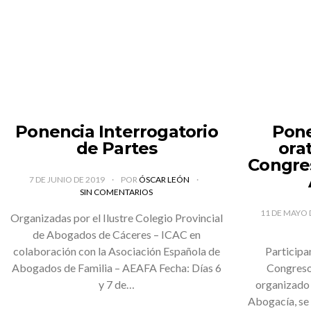
Ponencia Interrogatorio
Pone
de Partes
ora
Congres
7 DE JUNIO DE 2019
POR
ÓSCAR LEÓN
SIN COMENTARIOS
11 DE MAYO 
Organizadas por el Ilustre Colegio Provincial
de Abogados de Cáceres – ICAC en
colaboración con la Asociación Española de
Participa
Abogados de Familia – AEAFA Fecha: Días 6
Congreso
y 7 de…
organizado 
Abogacía, se 