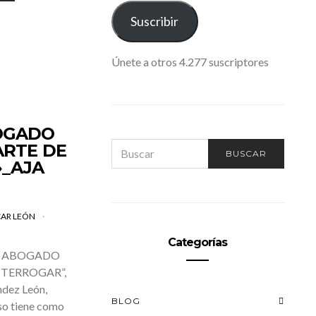
ELECTRÓNICO
Suscribir
Únete a otros 4.277 suscriptores
OGADO
SEARCH
ARTE DE
BUSCAR
FOR:
_AJA
AR LEÓN
Categorías
“EL ABOGADO
NTERROGAR”,
ndez León,
BLOG
o tiene como