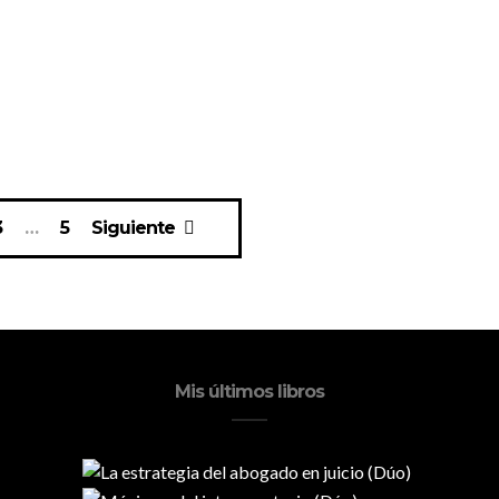
3
…
5
Siguiente
Mis últimos libros