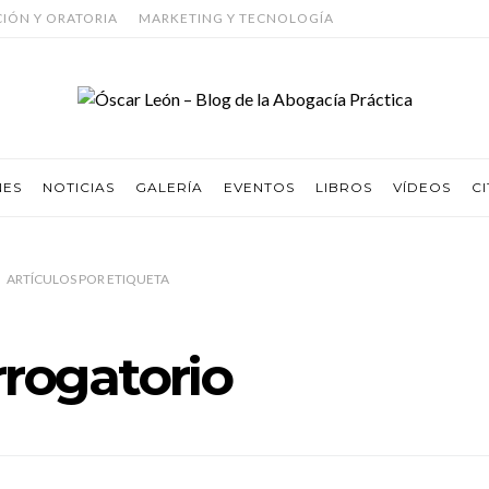
CIÓN Y ORATORIA
MARKETING Y TECNOLOGÍA
NES
NOTICIAS
GALERÍA
EVENTOS
LIBROS
VÍDEOS
CI
ARTÍCULOS
POR
ETIQUETA
rrogatorio