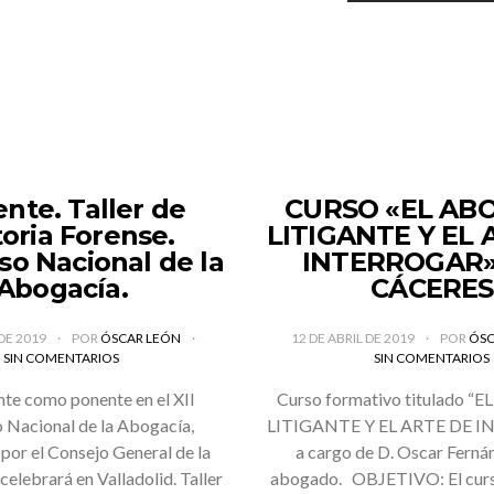
nte. Taller de
CURSO «EL AB
toria Forense.
LITIGANTE Y EL 
o Nacional de la
INTERROGAR»
Abogacía.
CÁCERES
DE 2019
POR
ÓSCAR LEÓN
12 DE ABRIL DE 2019
POR
ÓSC
SIN COMENTARIOS
SIN COMENTARIOS
nte como ponente en el XII
Curso formativo titulado 
 Nacional de la Abogacía,
LITIGANTE Y EL ARTE DE I
por el Consejo General de la
a cargo de D. Oscar Ferná
celebrará en Valladolid. Taller
abogado. OBJETIVO: El curs