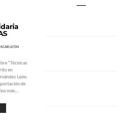
idaria
AS
SCAR LEÓN
obre “Técnicas
rito en
ernández León.
 aportación de
a los más…