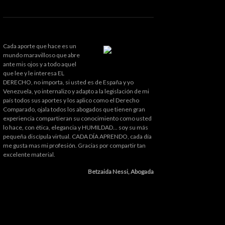
Cada aporte que hace es un
mundo maravilloso que abre
ante mis ojos y a todo aquel
que lee y le interesa EL
DERECHO, no importa, si usted es de España y yo
Venezuela, yo internalizo y adapto a la legislación de mi
país todos sus aportes y los aplico como el Derecho
Comparado, ojala todos los abogados que tienen gran
experiencia compartieran su conocimiento como usted
lo hace, con ética, elegancia y HUMILDAD... soy su más
pequeña discípula virtual. CADA DÍA APRENDO, cada día
me gusta mas mi profesión. Gracias por compartir tan
excelente material.
Betzaida Nessi, Abogada