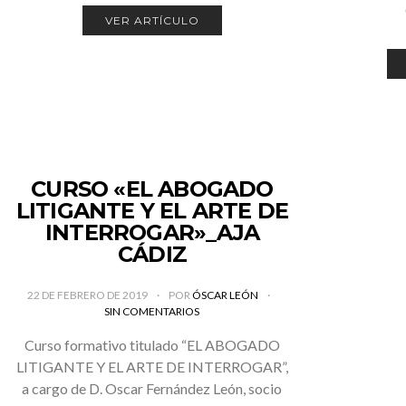
VER ARTÍCULO
CURSO «EL ABOGADO
LITIGANTE Y EL ARTE DE
INTERROGAR»_AJA
CÁDIZ
22 DE FEBRERO DE 2019
POR
ÓSCAR LEÓN
SIN COMENTARIOS
Curso formativo titulado “EL ABOGADO
LITIGANTE Y EL ARTE DE INTERROGAR”,
a cargo de D. Oscar Fernández León, socio