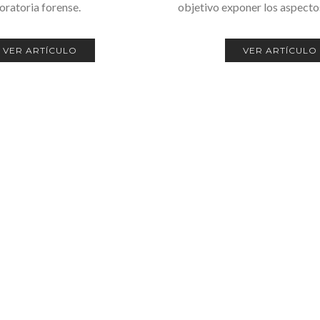
oratoria forense.
objetivo exponer los aspect
VER ARTÍCULO
VER ARTÍCULO