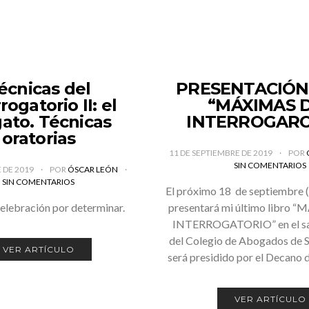
écnicas del
PRESENTACIÓN
rogatorio II: el
“MÁXIMAS 
gato. Técnicas
INTERROGARO
oratorias
11 DE SEPTIEMBRE DE 2019
POR
SIN COMENTARIOS
 DE 2019
POR
ÓSCAR LEÓN
SIN COMENTARIOS
El próximo 18 de septiembre (
celebración por determinar.
presentará mi último libro
INTERROGATORIO” en el sal
del Colegio de Abogados de Se
VER ARTÍCULO
será presidido por el Decano
VER ARTÍCULO