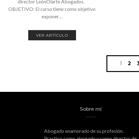
director LeónOlarte Abogados.
OBJETIVO: El curso tiene como objetivo
exponer…
VER ARTÍCULO
Navegación
1
2
de
entradas
Sobre mí
Abogado enamorado de su profesión.
Practico como abogado y como director de