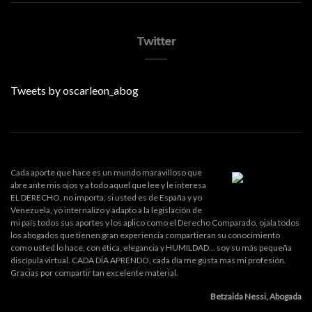
Twitter
Tweets by oscarleon_abog
Cada aporte que hace es un mundo maravilloso que
abre ante mis ojos y a todo aquel que lee y le interesa
EL DERECHO, no importa, si usted es de España y yo
Venezuela, yo internalizo y adapto a la legislación de
mi país todos sus aportes y los aplico como el Derecho Comparado, ojala todos
los abogados que tienen gran experiencia compartieran su conocimiento
como usted lo hace, con ética, elegancia y HUMILDAD... soy su más pequeña
discípula virtual. CADA DÍA APRENDO, cada día me gusta mas mi profesión.
Gracias por compartir tan excelente material.
Betzaida Nessi, Abogada