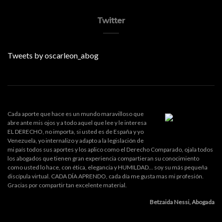
Twitter
Tweets by oscarleon_abog
Cada aporte que hace es un mundo maravilloso que
abre ante mis ojos y a todo aquel que lee y le interesa
EL DERECHO, no importa, si usted es de España y yo
Venezuela, yo internalizo y adapto a la legislación de
mi país todos sus aportes y los aplico como el Derecho Comparado, ojala todos
los abogados que tienen gran experiencia compartieran su conocimiento
como usted lo hace, con ética, elegancia y HUMILDAD... soy su más pequeña
discípula virtual. CADA DÍA APRENDO, cada día me gusta mas mi profesión.
Gracias por compartir tan excelente material.
Betzaida Nessi, Abogada