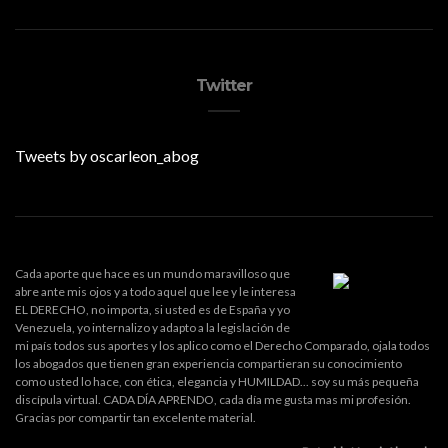
Twitter
Tweets by oscarleon_abog
Cada aporte que hace es un mundo maravilloso que
abre ante mis ojos y a todo aquel que lee y le interesa
EL DERECHO, no importa, si usted es de España y yo
Venezuela, yo internalizo y adapto a la legislación de
mi país todos sus aportes y los aplico como el Derecho Comparado, ojala todos
los abogados que tienen gran experiencia compartieran su conocimiento
como usted lo hace, con ética, elegancia y HUMILDAD... soy su más pequeña
discípula virtual. CADA DÍA APRENDO, cada día me gusta mas mi profesión.
Gracias por compartir tan excelente material.