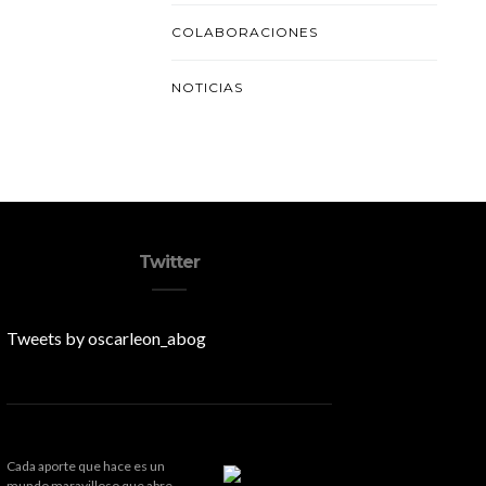
COLABORACIONES
NOTICIAS
Twitter
Tweets by oscarleon_abog
Cada aporte que hace es un
mundo maravilloso que abre