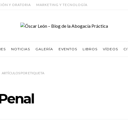
CIÓN Y ORATORIA
MARKETING Y TECNOLOGÍA
NES
NOTICIAS
GALERÍA
EVENTOS
LIBROS
VÍDEOS
CI
ARTÍCULOS
POR
ETIQUETA
Penal