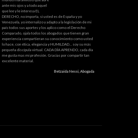
ante mis ojos y a todo aquel
que lee y le interesa EL
DERECHO, no importa, si usted es de España y yo
Venezuela, yo internalizo y adapto a la legislación de mi
país todos sus aportes y los aplico como el Derecho
Comparado, ojala todos los abogados que tienen gran
experiencia compartieran su conocimiento como usted
lo hace, con ética, elegancia y HUMILDAD... soy su más
pequeña discípula virtual. CADA DÍA APRENDO, cada día
me gusta mas mi profesión. Gracias por compartir tan
excelente material.
Betzaida Nessi, Abogada