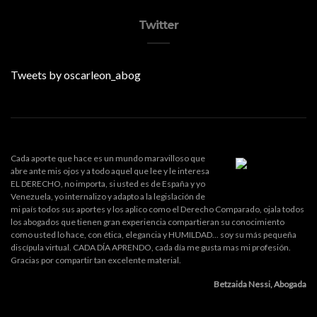
Twitter
Tweets by oscarleon_abog
Cada aporte que hace es un mundo maravilloso que
abre ante mis ojos y a todo aquel que lee y le interesa
EL DERECHO, no importa, si usted es de España y yo
Venezuela, yo internalizo y adapto a la legislación de
mi país todos sus aportes y los aplico como el Derecho Comparado, ojala todos
los abogados que tienen gran experiencia compartieran su conocimiento
como usted lo hace, con ética, elegancia y HUMILDAD... soy su más pequeña
discípula virtual. CADA DÍA APRENDO, cada día me gusta mas mi profesión.
Gracias por compartir tan excelente material.
Betzaida Nessi, Abogada