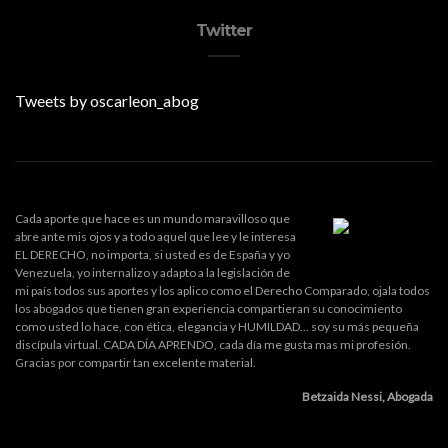
Twitter
Tweets by oscarleon_abog
Cada aporte que hace es un mundo maravilloso que
abre ante mis ojos y a todo aquel que lee y le interesa
EL DERECHO, no importa, si usted es de España y yo
Venezuela, yo internalizo y adapto a la legislación de
mi país todos sus aportes y los aplico como el Derecho Comparado, ojala todos
los abogados que tienen gran experiencia compartieran su conocimiento
como usted lo hace, con ética, elegancia y HUMILDAD... soy su más pequeña
discípula virtual. CADA DÍA APRENDO, cada día me gusta mas mi profesión.
Gracias por compartir tan excelente material.
Betzaida Nessi, Abogada