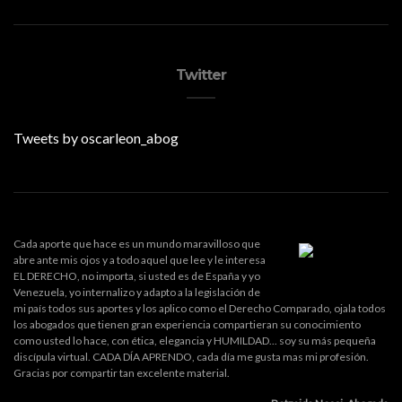
Twitter
Tweets by oscarleon_abog
Cada aporte que hace es un mundo maravilloso que
abre ante mis ojos y a todo aquel que lee y le interesa
EL DERECHO, no importa, si usted es de España y yo
Venezuela, yo internalizo y adapto a la legislación de
mi país todos sus aportes y los aplico como el Derecho Comparado, ojala todos
los abogados que tienen gran experiencia compartieran su conocimiento
como usted lo hace, con ética, elegancia y HUMILDAD... soy su más pequeña
discípula virtual. CADA DÍA APRENDO, cada día me gusta mas mi profesión.
Gracias por compartir tan excelente material.