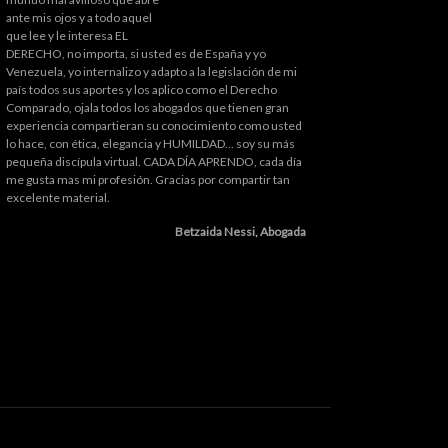
ante mis ojos y a todo aquel
que lee y le interesa EL
DERECHO, no importa, si usted es de España y yo
Venezuela, yo internalizo y adapto a la legislación de mi
país todos sus aportes y los aplico como el Derecho
Comparado, ojala todos los abogados que tienen gran
experiencia compartieran su conocimiento como usted
lo hace, con ética, elegancia y HUMILDAD... soy su más
pequeña discípula virtual. CADA DÍA APRENDO, cada día
me gusta mas mi profesión. Gracias por compartir tan
excelente material.
Betzaida Nessi, Abogada