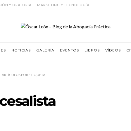
CIÓN Y ORATORIA
MARKETING Y TECNOLOGÍA
NES
NOTICIAS
GALERÍA
EVENTOS
LIBROS
VÍDEOS
CI
ARTÍCULOS
POR
ETIQUETA
cesalista