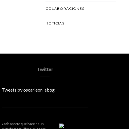
COLABORACIONES
NOTICIAS
Twitter
Tweets by oscarleon_abog
Cada aporte que hace es un
mundo maravilloso que abre