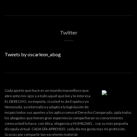
Twitter
Tweets by oscarleon_abog
Cada aporte que hace es un mundo maravilloso que
abre ante mis ojos y a todo aquel que lee y le interesa
EL DERECHO, no importa, si usted es de España y yo
Venezuela, yo internalizo y adapto a la legislación de
mi país todos sus aportes y los aplico como el Derecho Comparado, ojala todos
los abogados que tienen gran experiencia compartieran su conocimiento
como usted lo hace, con ética, elegancia y HUMILDAD... soy su más pequeña
discípula virtual. CADA DÍA APRENDO, cada día me gusta mas mi profesión.
Gracias por compartir tan excelente material.