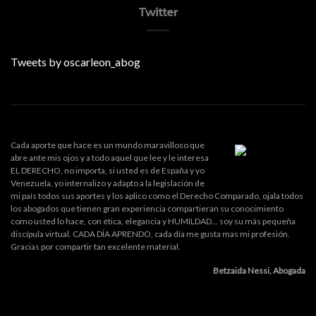
Twitter
Tweets by oscarleon_abog
Cada aporte que hace es un mundo maravilloso que
abre ante mis ojos y a todo aquel que lee y le interesa
EL DERECHO, no importa, si usted es de España y yo
Venezuela, yo internalizo y adapto a la legislación de
mi país todos sus aportes y los aplico como el Derecho Comparado, ojala todos
los abogados que tienen gran experiencia compartieran su conocimiento
como usted lo hace, con ética, elegancia y HUMILDAD... soy su más pequeña
discípula virtual. CADA DÍA APRENDO, cada día me gusta mas mi profesión.
Gracias por compartir tan excelente material.
Betzaida Nessi, Abogada