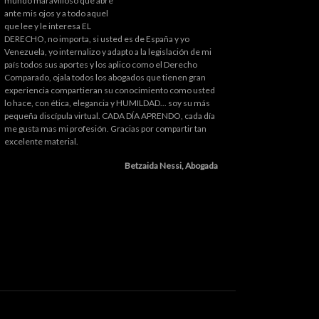
mundo maravilloso que abre
ante mis ojos y a todo aquel
que lee y le interesa EL
DERECHO, no importa, si usted es de España y yo
Venezuela, yo internalizo y adapto a la legislación de mi
país todos sus aportes y los aplico como el Derecho
Comparado, ojala todos los abogados que tienen gran
experiencia compartieran su conocimiento como usted
lo hace, con ética, elegancia y HUMILDAD... soy su más
pequeña discípula virtual. CADA DÍA APRENDO, cada día
me gusta mas mi profesión. Gracias por compartir tan
excelente material.
Betzaida Nessi, Abogada