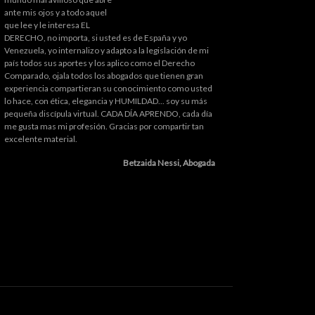
ante mis ojos y a todo aquel
que lee y le interesa EL
DERECHO, no importa, si usted es de España y yo
Venezuela, yo internalizo y adapto a la legislación de mi
país todos sus aportes y los aplico como el Derecho
Comparado, ojala todos los abogados que tienen gran
experiencia compartieran su conocimiento como usted
lo hace, con ética, elegancia y HUMILDAD... soy su más
pequeña discípula virtual. CADA DÍA APRENDO, cada día
me gusta mas mi profesión. Gracias por compartir tan
excelente material.
Betzaida Nessi, Abogada