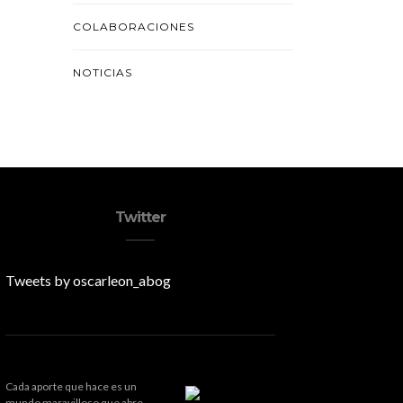
COLABORACIONES
NOTICIAS
Twitter
Tweets by oscarleon_abog
Cada aporte que hace es un
mundo maravilloso que abre